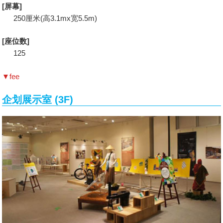
[屏幕]
250厘米(高3.1mx宽5.5m)
[座位数]
125
▼fee
企划展示室 (3F)